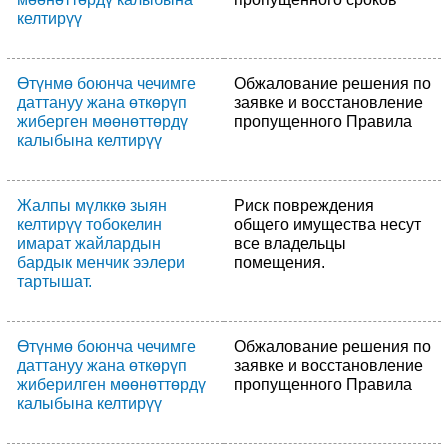
келтирүү
Өтүнмө боюнча чечимге
Обжалование решения по
даттануу жана өткөрүп
заявке и восстановление
жиберген мөөнөттөрдү
пропущенного Правила
калыбына келтирүү
Жалпы мүлккө зыян
Риск повреждения
келтирүү тобокелин
общего имущества несут
имарат жайлардын
все владельцы
бардык менчик ээлери
помещения.
тартышат.
Өтүнмө боюнча чечимге
Обжалование решения по
даттануу жана өткөрүп
заявке и восстановление
жиберилген мөөнөттөрдү
пропущенного Правила
калыбына келтирүү