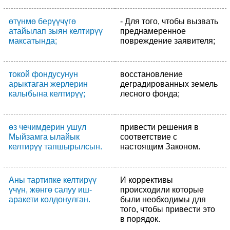
өтүнмө берүүчүгө
- Для того, чтобы вызвать
атайылап зыян келтирүү
преднамеренное
максатында;
повреждение заявителя;
токой фондусунун
восстановление
арыктаган жерлерин
деградированных земель
калыбына келтирүү;
лесного фонда;
өз чечимдерин ушул
привести решения в
Мыйзамга ылайык
соответствие с
келтирүү тапшырылсын.
настоящим Законом.
Аны тартипке келтирүү
И коррективы
үчүн, жөнгө салуу иш-
происходили которые
аракети колдонулган.
были необходимы для
того, чтобы привести это
в порядок.