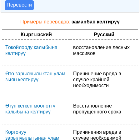
Перевести
Примеры переводов:
заманбап келтирүү
Кыргызский
Русский
Токойлорду калыбына
восстановление лесных
келтирүү
массивов
Өтө зарылчылыктан улам
Причинение вреда в
зыян келтирүү
случае крайней
необходимости
Өтүп кеткен мөөнөттү
Восстановление
калыбына келтирүү
пропущенного срока
Коргонуу
Причинения вреда в
зарылчылыгынан улам
случае необходимой