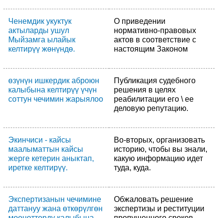
Ченемдик укуктук
О приведении
актыларды ушул
нормативно-правовых
Мыйзамга ылайык
актов в соответствие с
келтирүү жөнүндө.
настоящим Законом
өзүнүн ишкердик аброюн
Публикация судебного
калыбына келтирүү үчүн
решения в целях
соттун чечимин жарыялоо
реабилитации его \ ее
деловую репутацию.
Экинчиси - кайсы
Во-вторых, организовать
маалыматтын кайсы
историю, чтобы вы знали,
жерге кетерин аныктап,
какую информацию идет
иретке келтирүү.
туда, куда.
Экспертизанын чечимине
Обжаловать решение
даттануу жана өткөрүлгөн
экспертизы и реституции
мөөнөттөрдү калыбына
пропущенного сроков