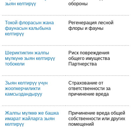
зыян келтирүү
обороны
Токой флорасын жана
Регенерация лесной
фаунасын калыбына
флоры и фауны
келтирүү
Шериктиктин жалпы
Риск повреждения
мүлкүнө зыян келтирүү
общего имущества
тобокели
Партнерства
Зыян келтирүү үчүн
Страхование от
жоопкерчиликти
ответственности за
камсыздандыруу
причинение вреда
Жалпы мүлккө же башка
Причинение вреда общей
имарат жайларга зыян
собственности или других
келтирүү
помещений