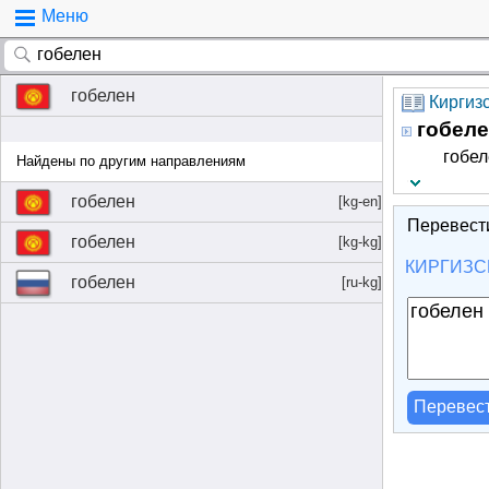
Меню
гобелен
Киргизс
гобеле
гобе
Найдены по другим направлениям
гобелен
[kg-en]
Перевест
гобелен
[kg-kg]
КИРГИЗС
гобелен
[ru-kg]
Перевес