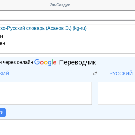
Эл-Сөздүк
ко-Русский словарь (Асанов Э.) (kg-ru)
н
лен
Переводчик
и через онлайн
КИЙ
РУССКИЙ
ти