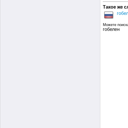
Такое же с
гобел
Можете поиск
гобелен