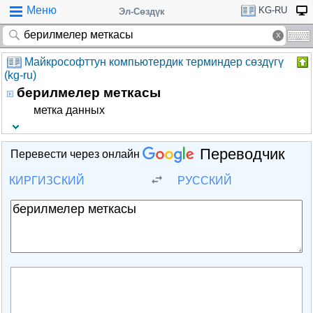
Меню
KG-RU
Эл-Сөздүк
Майкрософттун компьютердик терминдер сөздүгү
(kg-ru)
берилмелер меткасы
метка данных
Переводчик
Перевести через онлайн
КИРГИЗСКИЙ
РУССКИЙ