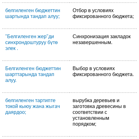
белгиленген бюджеттин
Отбор в условиях
шартында тандап алуу;
фиксированного бюджета;
"Белгиленген жер"ди
Синхронизация закладок
синхрондоштуруу бүтө
незавершенным.
элек .
Белгиленген бюджеттин
Выбор в условиях
шарттарында тандап
фиксированного бюджета.
алуу.
белгиленген тартипте
вырубка деревьев и
токой кыюу жана жыгач
заготовка древесины в
даярдоо;
соответствии с
установленным
порядком;