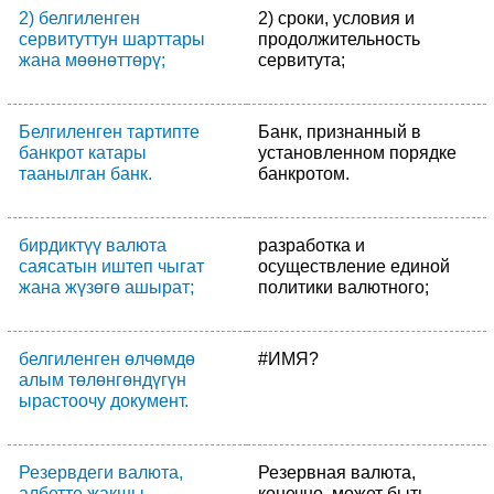
2) белгиленген
2) сроки, условия и
сервитуттун шарттары
продолжительность
жана мөөнөттөрү;
сервитута;
Белгиленген тартипте
Банк, признанный в
банкрот катары
установленном порядке
таанылган банк.
банкротом.
бирдиктүү валюта
разработка и
саясатын иштеп чыгат
осуществление единой
жана жүзөгө ашырат;
политики валютного;
белгиленген өлчөмдө
#ИМЯ?
алым төлөнгөндүгүн
ырастоочу документ.
Резервдеги валюта,
Резервная валюта,
албетте жакшы
конечно, может быть