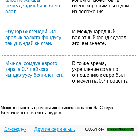
чечимдердин бири боло
очень хорошим выходом
алат.
из положения.
Өзүңөр билгендей, Эл
И Международный
аралык валюта фондусу
валютный фонд сделал
так ушундай кылган.
это, вы знаете.
Мында, сомдун еврого
В то же время,
карата 0,7 пайызга
укрепление сома по
чыңдалуусу белгиленген.
отношению к евро был
отмечен на 0,7 процента.
Можете поискать примеры использование слово Эл-Создук:
Белгиленген валюта курсу
Эл-сөздүк
Другие сервисы...
0.0554 сек.