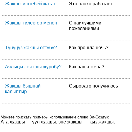
Жакшы иштебей жатат
Это плохо работает
Жакшы тилектер менен
С наилучшими
пожеланиями
Түнүңүз жакшы өттүбү?
Как прошла ночь?
Аялыңыз жакшы жүрөбү?
Как ваша жена?
Жакшы бышпай
Сыровато получилось
калыптыр
Можете поискать примеры использование слово Эл-Создук:
Ата жакшы — уул жакшы, эне жакшы — кыз жакшы.