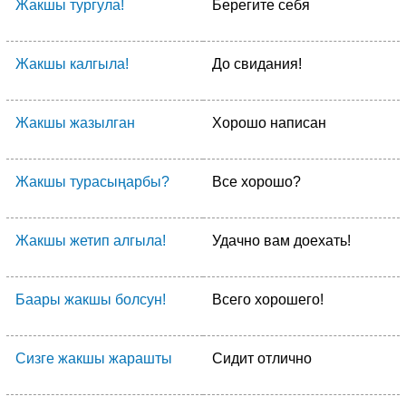
Жакшы тургула!
Берегите себя
Жакшы калгыла!
До свидания!
Жакшы жазылган
Хорошо написан
Жакшы турасыңарбы?
Все хорошо?
Жакшы жетип алгыла!
Удачно вам доехать!
Баары жакшы болсун!
Всего хорошего!
Сизге жакшы жарашты
Сидит отлично