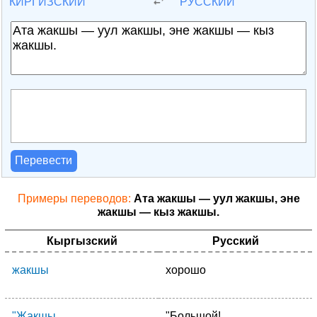
КИРГИЗСКИЙ
РУССКИЙ
Перевести
Примеры переводов:
Ата жакшы — уул жакшы, эне
жакшы — кыз жакшы.
Кыргызский
Русский
жакшы
хорошо
"Жакшы.
"Большой!