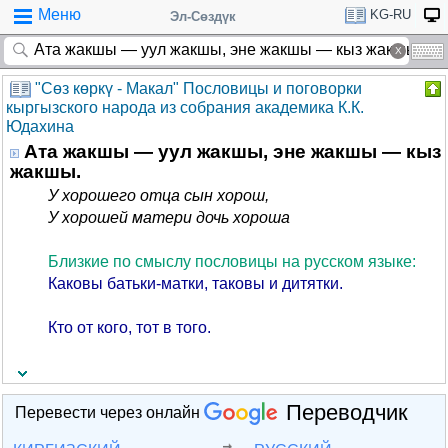
Меню
KG-RU
Эл-Сөздүк
"Cөз көркү - Макал" Пословицы и поговорки
кыргызского народа из собрания академика К.К.
Юдахина
Ата жакшы — уул жакшы, эне жакшы — кыз
жакшы.
У хорошего отца сын хорош,
У хорошей матери дочь хороша
Близкие по смыслу пословицы на русском языке:
Каковы батьки-матки, таковы и дитятки.
Кто от кого, тот в того.
Переводчик
Перевести через онлайн