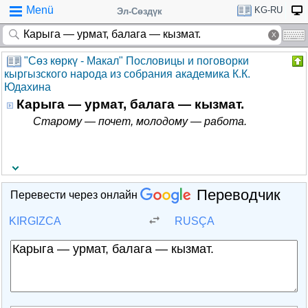
Menü
KG-RU
Эл-Сөздүк
"Cөз көркү - Макал" Пословицы и поговорки
кыргызского народа из собрания академика К.К.
Юдахина
Карыга — урмат, балага — кызмат.
Старому — почет, молодому — работа.
Переводчик
Перевести через онлайн
KIRGIZCA
RUSÇA