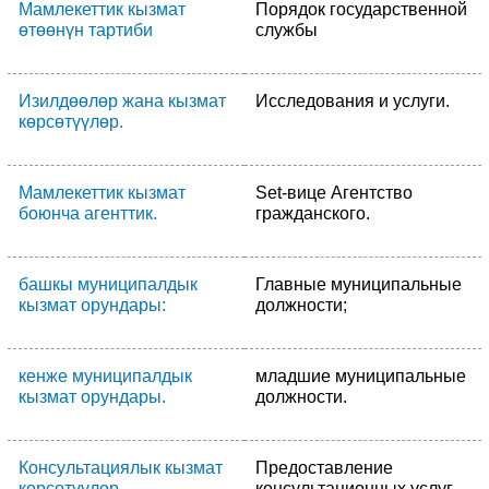
Мамлекеттик кызмат
Порядок государственной
өтөөнүн тартиби
службы
Изилдөөлөр жана кызмат
Исследования и услуги.
көрсөтүүлөр.
Мамлекеттик кызмат
Set-вице Агентство
боюнча агенттик.
гражданского.
башкы муниципалдык
Главные муниципальные
кызмат орундары:
должности;
кенже муниципалдык
младшие муниципальные
кызмат орундары.
должности.
Консультациялык кызмат
Предоставление
көрсөтүүлөр
консультационных услуг