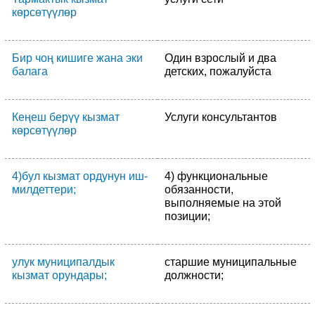
көрсөтүүлөр
Бир чоң кишиге жана эки
Один взрослый и два
балага
детских, пожалуйста
Кеңеш берүү кызмат
Услуги консультантов
көрсөтүүлөр
4)бул кызмат ордунун иш-
4) функциональные
милдеттери;
обязанности,
выполняемые на этой
позиции;
улук муниципалдык
старшие муниципальные
кызмат орундары;
должности;