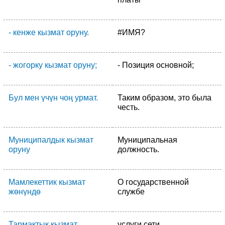
- кенже кызмат оруну.
#ИМЯ?
- жогорку кызмат оруну;
- Позиция основной;
Бул мен үчүн чоң урмат.
Таким образом, это была
честь.
Муниципалдык кызмат
Муниципальная
оруну
должность.
Мамлекеттик кызмат
О государственной
жөнүндө
службе
Тармактык кызмат
услуги сети