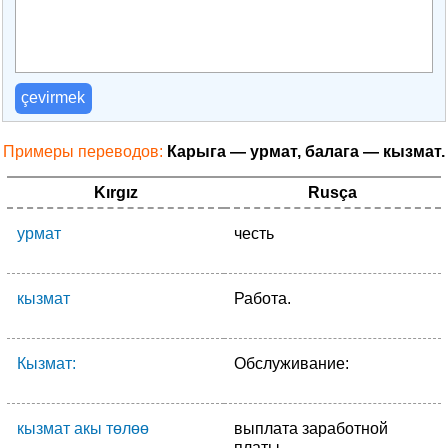
çevirmek
Примеры переводов:
Карыга — урмат, балага — кызмат.
Kırgız
Rusça
урмат
честь
кызмат
Работа.
Кызмат:
Обслуживание:
кызмат акы төлөө
выплата заработной
платы