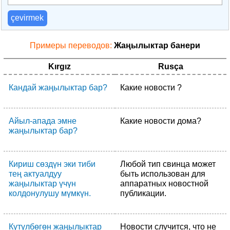
çevirmek
Примеры переводов:
Жаңылыктар банери
Kırgız
Rusça
Кандай жаңылыктар бар?
Какие новости ?
Айыл-апада эмне
Какие новости дома?
жаңылыктар бар?
Кириш сөздүн эки тиби
Любой тип свинца может
тең актуалдуу
быть использован для
жаңылыктар үчүн
аппаратных новостной
колдонулушу мүмкүн.
публикации.
Күтүлбөгөн жаңылыктар
Новости случится, что не