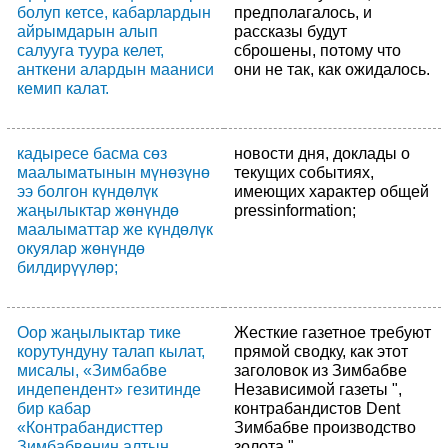
болуп кетсе, кабарлардын
предполагалось, и
айрымдарын алып
рассказы будут
салууга туура келет,
сброшены, потому что
анткени алардын мааниси
они не так, как ожидалось.
кемип калат.
кадыресе басма сөз
новости дня, доклады о
маалыматынын мүнөзүнө
текущих событиях,
ээ болгон күндөлүк
имеющих характер общей
жаңылыктар жөнүндө
pressinformation;
маалыматтар же күндөлүк
окуялар жөнүндө
билдирүүлөр;
Оор жаңылыктар тике
Жесткие газетное требуют
корутундуну талап кылат,
прямой сводку, как этот
мисалы, «Зимбабве
заголовок из Зимбабве
индепендент» гезитинде
Независимой газеты ",
бир кабар
контрабандистов Dent
«Контрабандисттер
Зимбабве производство
Зимбабвенин алтын
золота."