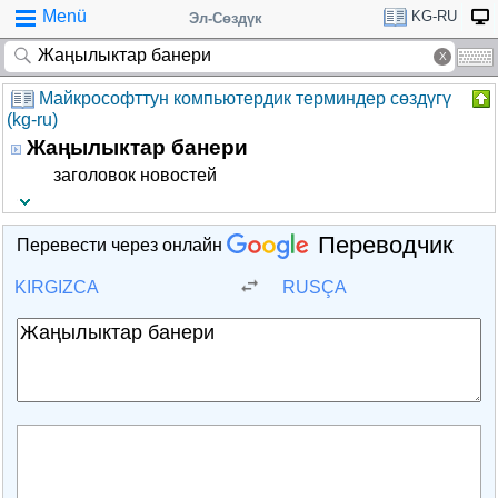
Menü
KG-RU
Эл-Сөздүк
Майкрософттун компьютердик терминдер сөздүгү
(kg-ru)
Жаңылыктар банери
заголовок новостей
Переводчик
Перевести через онлайн
KIRGIZCA
RUSÇA