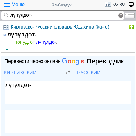
Меню
KG-RU
Эл-Сөздүк
Киргизско-Русский словарь Юдахина (kg-ru)
лүпүлдөт-
понуд. от
лүпүлдө-
.
Переводчик
Перевести через онлайн
КИРГИЗСКИЙ
РУССКИЙ