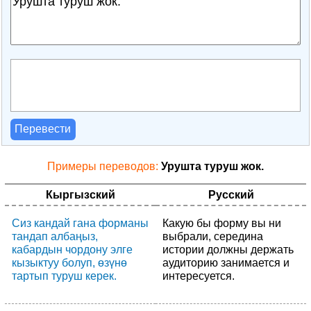
Перевести
Примеры переводов:
Урушта туруш жок.
Кыргызский
Русский
Сиз кандай гана форманы
Какую бы форму вы ни
тандап албаңыз,
выбрали, середина
кабардын чордону элге
истории должны держать
кызыктуу болуп, өзүнө
аудиторию занимается и
тартып туруш керек.
интересуется.