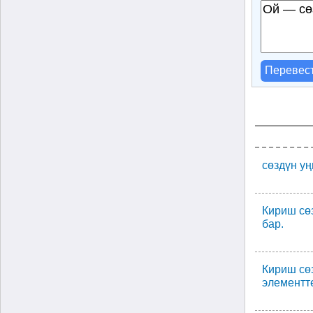
Перевес
сөздүн уң
Кириш сөз
бар.
Кириш сөз
элементт