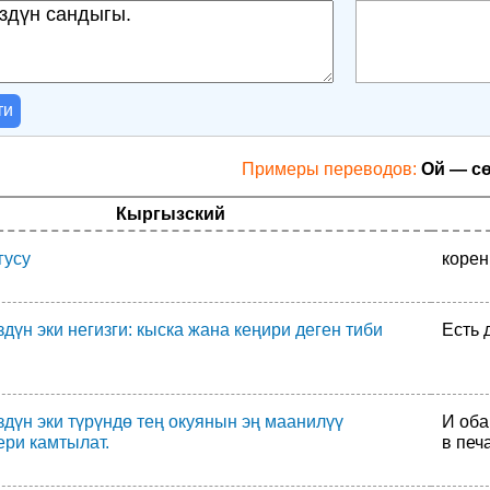
ти
Примеры переводов:
Ой — с
Кыргызский
гусу
корен
дүн эки негизги: кыска жана кеңири деген тиби
Есть 
дүн эки түрүндө тең окуянын эң маанилүү
И оба
ери камтылат.
в печ