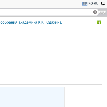
KG-RU
з собрания академика К.К. Юдахина