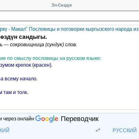
Эл-Сөздүк
өркү - Макал" Пословицы и поговорки кыргызского народа и
өздүн сандыгы.
 — сокровищница (сундук) слов.
ие по смыслу пословицы на русском языке:
зумом крепок (красен).
а всему начало.
м там и толк.
Переводчик
и через онлайн
КИЙ
РУССКИЙ