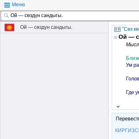
Меню
Ой — сөздүн сандыгы.
"Cөз к
Ой — с
Мысль
Близк
Ум ра
Голов
Где у
Перевест
КИРГИЗС