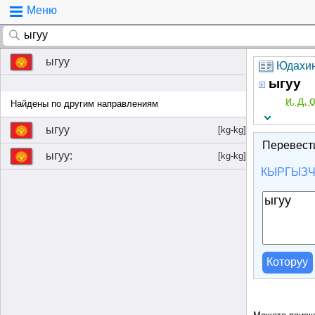
Меню
ыгуу
Юдахин
ыгуу
и. д. 
Найдены по другим направлениям
ыгуу
[kg-kg]
Перевест
ыгуу:
[kg-kg]
КЫРГЫЗ
Которуу