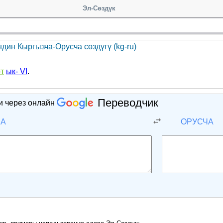
Эл-Сөздүк
дин Кыргызча-Орусча сөздүгү (kg-ru)
от
ык- VI
.
Переводчик
и через онлайн
ЧА
ОРУСЧА