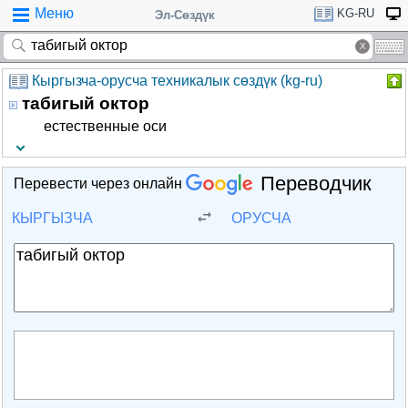
Меню
KG-RU
Эл-Сөздүк
Кыргызча-орусча техникалык сөздүк (kg-ru)
табигый октор
естественные оси
Переводчик
Перевести через онлайн
КЫРГЫЗЧА
ОРУСЧА