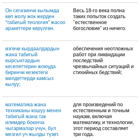
Он сегизинчи кылымда
Весь 18-го века полна
көп жолу жок жерден
таких попыток создать
“табигый теология” жасоо
"естественное
аракеттери көрүлгөн.
богословие" из ничего.
өзгөчө кырдаалдардын
обеспечения неотложных
жана табигый
работ при ликвидации
кырсыктардын
последствий
кесепеттерин жоюуда
чрезвычайных ситуаций и
биринчи кезектеги
стихийных бедствий;
милдеттерди камсыз
кылуу;
математика жана
для произведений по
техниканы кошуу менен
естественным и точным
табигый жана так
наукам, включая
илимдер боюнча
математику, и технологии,
чыгармалар үчүн, бул
этот период составляет
мезгил үч жылды түзөт.
три года.