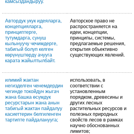
камсыздандыруу.
Автордук укук идеяларга,
Авторское право не
концепцияларга,
распространяется на
принциптерге,
идеи, концепции,
тутумдарга, сунуш
принципы, системы,
кылынуучу чечимдерге,
предлагаемые решения,
табигый болуп келген
открытия объективно
көрүнүштөрдү ачууга
существующих явлений.
карата жайылтылбайт.
илимий жактан
использовать, в
негизделген ченемдердин
соответствии с
чегинде токойдун жыгач
установленным
жана башка өсүмдүк
порядком, древесины и
ресурстарын жана анын
других лесных
табигый жактан пайдалуу
растительных ресурсов и
касиеттерин белгиленген
полезных природных
тартипте пайдаланууга;
свойств лесов в рамках
научно обоснованных
лимитов;