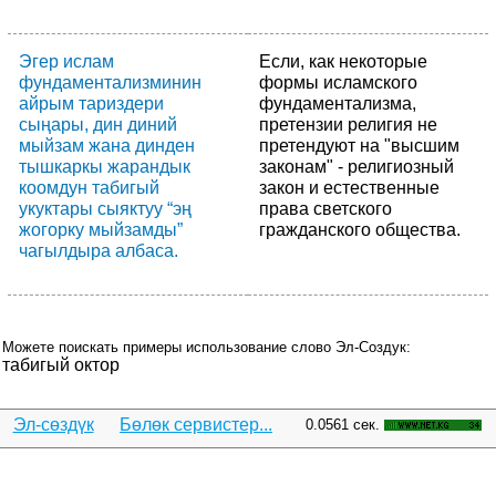
Эгер ислам
Если, как некоторые
фундаментализминин
формы исламского
айрым тариздери
фундаментализма,
сыңары, дин диний
претензии религия не
мыйзам жана динден
претендуют на "высшим
тышкаркы жарандык
законам" - религиозный
коомдун табигый
закон и естественные
укуктары сыяктуу “эң
права светского
жогорку мыйзамды”
гражданского общества.
чагылдыра албаса.
Можете поискать примеры использование слово Эл-Создук:
табигый октор
Эл-сөздүк
Бөлөк сервистер...
0.0561 сек.