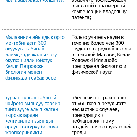
выплатой соразмерной
компенсации владельцу
патента;
Малавинин айылдык орто
Только учитель науки в
мектебиндеги 300
течение более чем 300
окуучуга табигый
студентов средней школы
илимдерди жалгыз өзү
в сельской Малави, Келли
окуткан иллинойстук
Petrowski Иллинойс
Келли Петровски
преподавал биологию и
биология менен
физической науки.
физикадан сабак берет.
курчап турган табигый
обеспечить страхование
чөйрөгө зыяндуу таасир
от убытков в результате
тийгизүүгө алып келген
несчастных случаев,
кырсыктардан
приводящих к
келтирилген зыяндын
неблагоприятному
ордун толтуруу боюнча
воздействию окружающей
жоопкерчиликти
среды.