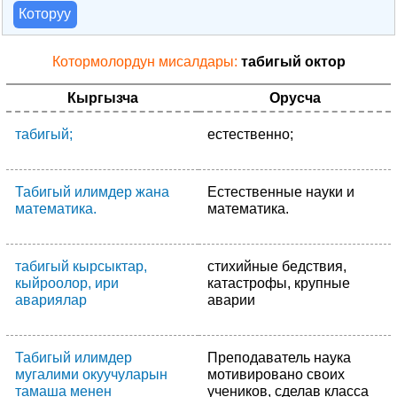
Которуу
Котормолордун мисалдары:
табигый октор
Кыргызча
Орусча
табигый;
естественно;
Табигый илимдер жана
Естественные науки и
математика.
математика.
табигый кырсыктар,
стихийные бедствия,
кыйроолор, ири
катастрофы, крупные
авариялар
аварии
Табигый илимдер
Преподаватель наука
мугалими окуучуларын
мотивировано своих
тамаша менен
учеников, сделав класса