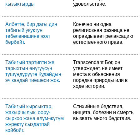
кызыктырды
удовольствие.
Албетте, бир дагы дин
Конечно ни одна
табигый укуктун
религиозная разница не
тебеленишине жол
оправдывает релаксацию
бербейт.
естественного права.
Табигый тартипти же
Transcendant Бог, он
тарыхтын өнүгүүсүн
утверждает, не имеет
түшүндүрүүгө Кудайдын
места в объяснения
эч кандай тиешеси жок.
порядка природы или в
ходе истории.
Табигый кырсыктар,
Стихийные бедствия,
жакырчылык, оору-
нищета, болезни и смерть
сыркоо жана өлүм-жүтүм
вызвать много бедствия.
жүрөктү сыздатпай
койбойт.