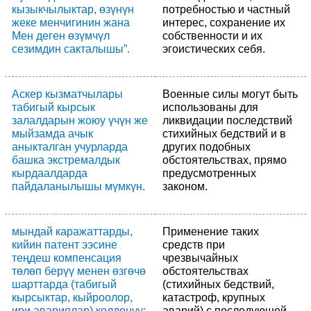
кызыкчылыктар, өзүнүн
потребностью и частный
жеке менчигинин жана
интерес, сохранение их
Мен деген өзүмчүл
собственности и их
сезимдин сакталышы”.
эгоистических себя.
Аскер кызматчылары
Военные силы могут быть
табигый кырсык
использованы для
залалдарын жоюу үчүн же
ликвидации последствий
мыйзамда ачык
стихийных бедствий и в
аныкталган учурларда
других подобных
башка экстремалдык
обстоятельствах, прямо
кырдаалдарда
предусмотренных
пайдаланылышы мүмкүн.
законом.
мындай каражаттарды,
Применение таких
кийин патент ээсине
средств при
теңдеш компенсация
чрезвычайных
төлөп берүү менен өзгөчө
обстоятельствах
шарттарда (табигый
(стихийных бедствий,
кырсыктар, кыйроолор,
катастроф, крупных
ири авариялар) колдонуу;
аварий) с последующей