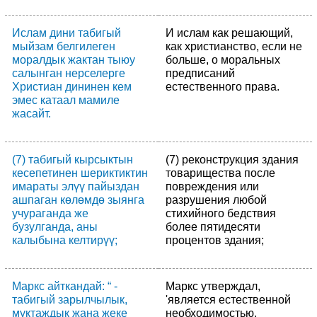
Ислам дини табигый
И ислам как решающий,
мыйзам белгилеген
как христианство, если не
моралдык жактан тыюу
больше, о моральных
салынган нерселерге
предписаний
Христиан дининен кем
естественного права.
эмес катаал мамиле
жасайт.
(7) табигый кырсыктын
(7) реконструкция здания
кесепетинен шериктиктин
товарищества после
имараты элүү пайыздан
повреждения или
ашпаган көлөмдө зыянга
разрушения любой
учураганда же
стихийного бедствия
бузулганда, аны
более пятидесяти
калыбына келтирүү;
процентов здания;
Маркс айткандай: “ -
Маркс утверждал,
табигый зарылчылык,
'является естественной
муктаждык жана жеке
необходимостью,