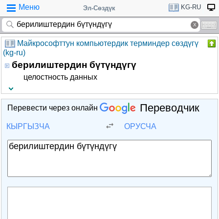
Меню
KG-RU
Эл-Сөздүк
Майкрософттун компьютердик терминдер сөздүгү
(kg-ru)
берилиштердин бүтүндүгү
целостность данных
Переводчик
Перевести через онлайн
КЫРГЫЗЧА
ОРУСЧА