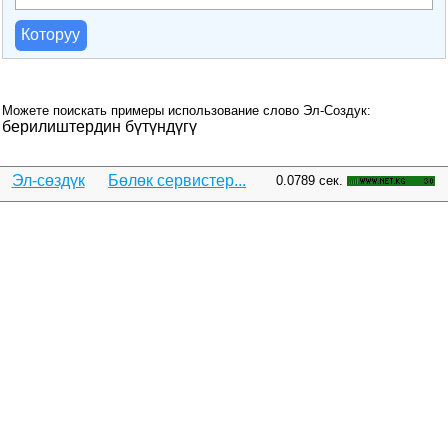
Которуу
Можете поискать примеры использование слово Эл-Создук:
берилиштердин бүтүндүгү
Эл-сөздүк
Бөлөк сервистер...
0.0789 сек.