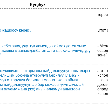
Kyrghyz
терри
 жашоосу керек”.
Этот 
лисбекович, улуттук домендик аймак деген эмне
- Мел
н жакшы маалымдалбаган элге кыскача түшүндүрүп
освед
?
зоне"
 келишимге: чыгарманы пайдалануунун ыкмалары
автор
 келишим боюнча өткөрүлүп берилүүчү айкын
испол
 укук өткөрүлүп берилген мөөнөт жана аймак;
назна
ы пайдалануунун ар бир ыкмасы үчүн акчалай
догов
н өлчөмү жана (же) анын өлчөмүн аныктоон
опред
испол