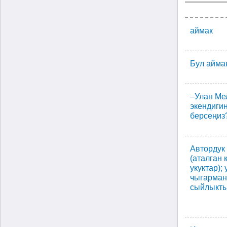
аймак
Бул аймак
–Улан Ме
экендиги
берсеңиз
Автордук
(аталган
укуктар);
чыгарман
сыйлыкты