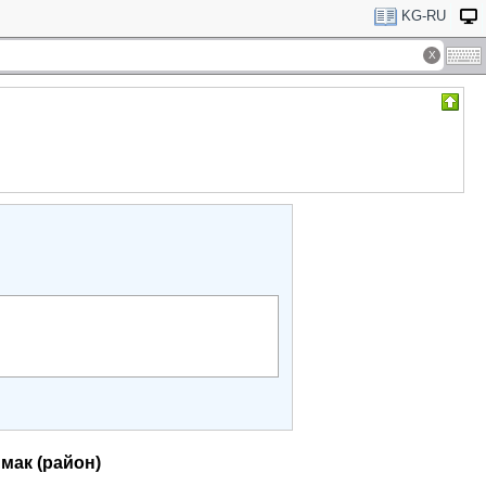
KG-RU
мак (район)