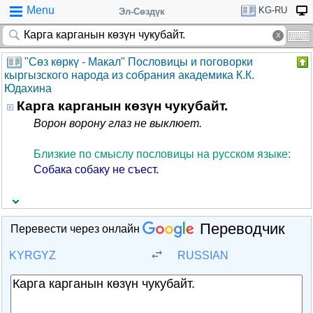
Menu
KG-RU
Эл-Сөздүк
"Cөз көркү - Макал" Пословицы и поговорки
кыргызского народа из собрания академика К.К.
Юдахина
Карга карганын көзүн чукубайт.
Ворон ворону глаз не выклюет.
Близкие по смыслу пословицы на русском языке:
Собака собаку не съест.
Переводчик
Перевести через онлайн
KYRGYZ
RUSSIAN