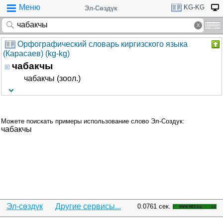
Меню
KG-KG
Эл-Сөздүк
Орфографический словарь киргизского языка
(Карасаев) (kg-kg)
чабакчы
чабакчы (зоол.)
Можете поискать примеры использование слово Эл-Создук:
чабакчы
Эл-сөздүк
Другие сервисы...
0.0761 сек.