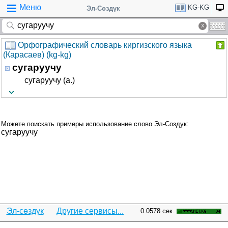
Меню
KG-KG
Эл-Сөздүк
Орфографический словарь киргизского языка
(Карасаев) (kg-kg)
сугаруучу
сугаруучу (а.)
Можете поискать примеры использование слово Эл-Создук:
сугаруучу
Эл-сөздүк
Другие сервисы...
0.0578 сек.