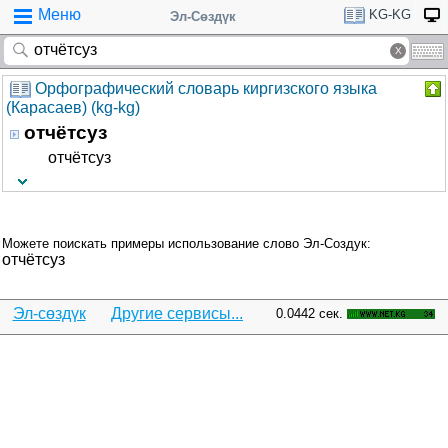
Меню
KG-KG
Эл-Сөздүк
Орфографический словарь киргизского языка
(Карасаев) (kg-kg)
отчётсуз
отчётсуз
Можете поискать примеры использование слово Эл-Создук:
отчётсуз
Эл-сөздүк
Другие сервисы...
0.0442 сек.