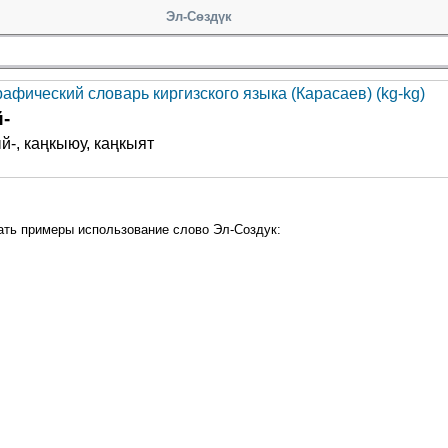
Эл-Сөздүк
афический словарь киргизского языка (Карасаев) (kg-kg)
-
й-, каңкыюу, каңкыят
ать примеры использование слово Эл-Создук: