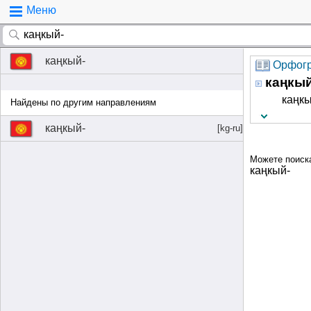
Меню
каңкый-
Орфогр
каңкый
каңкы
Найдены по другим направлениям
каңкый-
[kg-ru]
Можете поиск
каңкый-