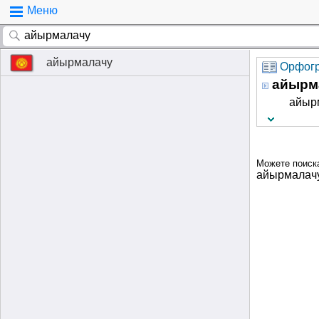
Меню
айырмалачу
Орфогр
айырм
айырм
Можете поиск
айырмалач