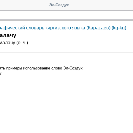
Эл-Сөздүк
афический словарь киргизского языка (Карасаев) (kg-kg)
алачу
алачу (ө. ч.)
ать примеры использование слово Эл-Создук:
у