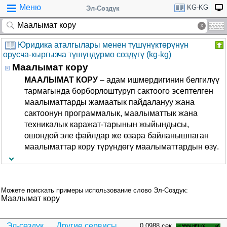
Меню
KG-KG
Эл-Сөздүк
Юридика аталгылары менен түшүнүктөрүнүн
орусча-кыргызча түшүндүрмө сөздүгү (kg-kg)
Маалымат кору
МААЛЫМАТ КОРУ
– адам ишмердигинин белгилүү
тармагында борборлоштуруп сактоого эсептелген
маалыматтарды жамаатык пайдалануу жана
сактоонун программалык, маалыматтык жана
техникалык каражат-тарынын жыйындысы,
ошондой эле файлдар же өзара байланышпаган
маалыматтар кору түрүндөгү маалыматтардын өзү.
Можете поискать примеры использование слово Эл-Создук:
Маалымат кору
Эл-сөздүк
Другие сервисы...
0.0988 сек.