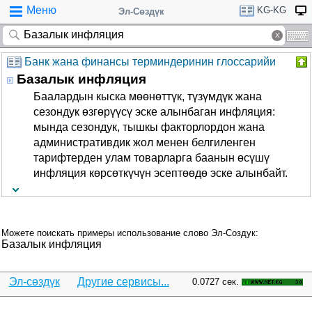
Меню
KG-KG
Эл-Сөздүк
Банк жана финансы терминдеринин глоссарийи
Базалык инфляция
Баалардын кыска мөөнөттүк, түзүмдүк жана
сезондук өзгөрүүсү эске алынбаган инфляция:
мында сезондук, тышкы факторлордон жана
административдик жол менен белгиленген
тарифтерден улам товарларга баанын өсүшү
инфляция көрсөткүчүн эсептөөдө эске алынбайт.
Можете поискать примеры использование слово Эл-Создук:
Базалык инфляция
Эл-сөздүк
Другие сервисы...
0.0727 сек.