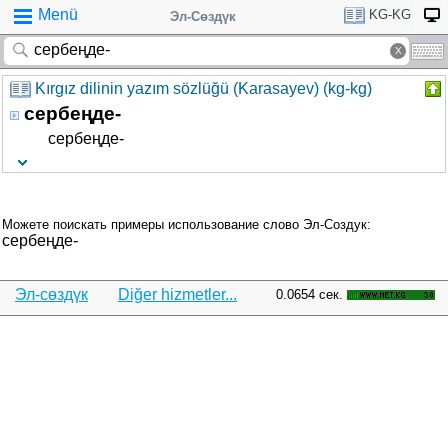
Menü
KG-KG
Эл-Сөздүк
Kırgız dilinin yazım sözlüğü (Karasayev) (kg-kg)
сербеңде-
сербеңде-
Можете поискать примеры использование слово Эл-Создук:
сербеңде-
Эл-сөздүк
Diğer hizmetler...
0.0654 сек.