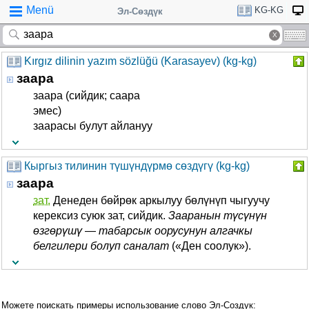
Menü
KG-KG
Эл-Сөздүк
Kırgız dilinin yazım sözlüğü (Karasayev) (kg-kg)
заара
заара (сийдик; саара
эмес)
заарасы булут айлануу
Кыргыз тилинин түшүндүрмө сөздүгү (kg-kg)
заара
зат.
Денеден бөйрөк аркылуу бөлүнүп чыгуучу
керексиз суюк зат, сийдик.
Зааранын түсүнүн
өзгөрүшү
—
табарсык оорусунун алгачкы
белгилери болуп саналат
(«Ден соолук»).
Можете поискать примеры использование слово Эл-Создук: