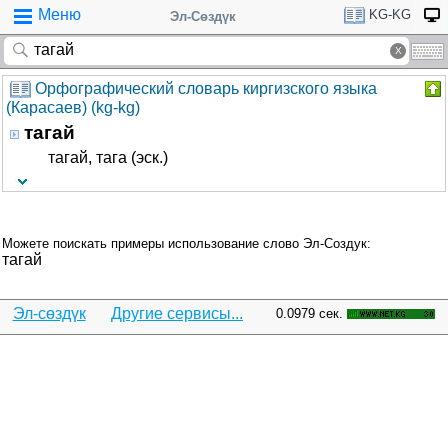
Меню
KG-KG
Эл-Сөздүк
Орфографический словарь киргизского языка
(Карасаев) (kg-kg)
тагай
тагай, тага (эск.)
Можете поискать примеры использование слово Эл-Создук:
тагай
Эл-сөздүк
Другие сервисы...
0.0979 сек.