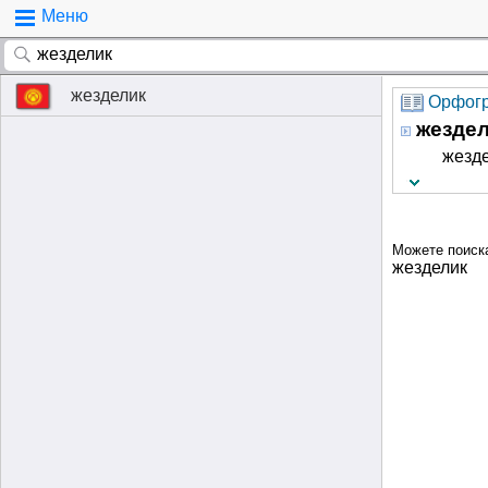
Меню
жезделик
Орфогр
жезде
жезде
Можете поиск
жезделик