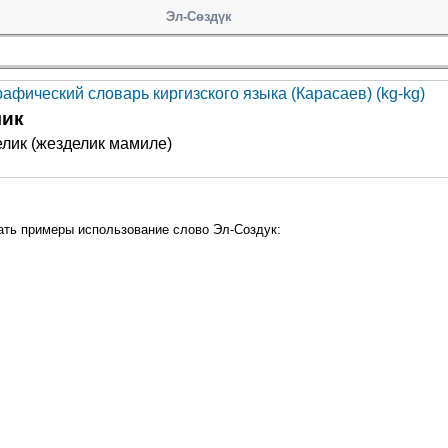
Эл-Сөздүк
афический словарь киргизского языка (Карасаев) (kg-kg)
лик
лик (жезделик мамиле)
ать примеры использование слово Эл-Создук: