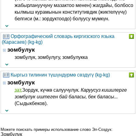
жабырлануучуну мазактоо менен) жагдайы, болбосо
кылмыш курамынын конститутивдик (жиктелүүчү)
белгиси (м.: зордуктоодо) болуусу мүмкүн.
Орфографический словарь киргизского языка
(Карасаев) (kg-kg)
зомбулук
зомбулук, зомбулугу, зомбулукка
Кыргыз тилинин түшүндүрмө сөздүгү (kg-kg)
зомбулук
зат.
Зордук, күчкө салуучулук
.
Каруусуз кишилерге
зомбулук иштеген бай баласы, бек баласы...
(Сыдыкбеков).
Можете поискать примеры использование слово Эл-Создук:
Зомбулук