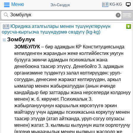
Меню
KG-KG
Эл-Сөздүк
Юридика аталгылары менен түшүнүктөрүнүн
орусча-кыргызча түшүндүрмө сөздүгү (kg-kg)
Зомбулук
ЗОМБУЛУК
– бир адамдын КР Конституциясында
кепилденген жарандын жеке колтийбестик укугун
бузууга экинчи адамдын психикалык жана
денебоюна таасир этүүсү. Денебойго З. адамдын
организмине түздөнтүз залал келтирүүдөн: уруп-
согуудан, денесине жаракат келтирүүдөн, аркыл
ыкмалар менен жабыркатуудан (анын ичинде
кандайдыр бир заттарды жана нерселерди колдонуу
менен) ж. б. көрүнөт. Психикалык З.
жабырлануучунун каршылык көрсөтүүгө эркин
майтаруу үчүн адамды психикасына коркутуу менен
таасир этүүдө (атап айтканда, уруп-согуу опузасы
менен) жатат. З. кылмыш кылуунун ишти оорлотуучу
(өзгөчө мыкаачылык менен кылмыш жасоодо же