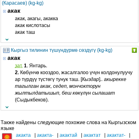
(Карасаев) (kg-kg)
акак
акак, акагы, акакка
акак кислотасы
акак таш
Кыргыз тилинин түшүндүрмө сөздүгү (kg-kg)
акак
зат.
1
. Янтарь.
2.
Көбүнчө кооздоо, жасалгалоо үчүн колдонулуучу
ар түрдүү түстөгү тунук таш. [
Кыздар
]
.. акырекке
тагылган акак, седеп, мончокторун
жылтылдатышып, беш көкүлүн сылашат
(Сыдыкбеков).
Также найдены следующие похожие слова на Кыргызском
языке
акакта
акакта-
акактай
акактат
акактат-