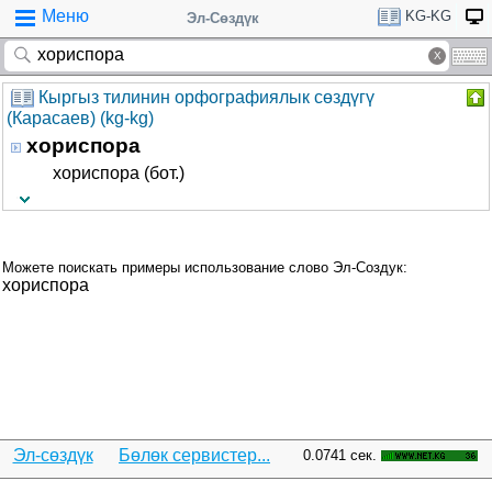
Меню
KG-KG
Эл-Сөздүк
Кыргыз тилинин орфографиялык сөздүгү
(Карасаев) (kg-kg)
хориспора
хориспора (бот.)
Можете поискать примеры использование слово Эл-Создук:
хориспора
Эл-сөздүк
Бөлөк сервистер...
0.0741 сек.