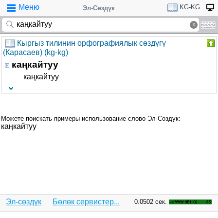
Меню
KG-KG
Эл-Сөздүк
Кыргыз тилинин орфографиялык сөздүгү
(Карасаев) (kg-kg)
каңкайтуу
каңкайтуу
Можете поискать примеры использование слово Эл-Создук:
каңкайтуу
Эл-сөздүк
Бөлөк сервистер...
0.0502 сек.