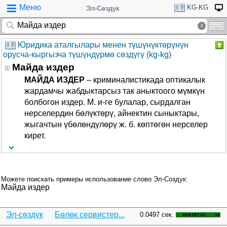
Меню
KG-KG
Эл-Сөздүк
Юридика аталгылары менен түшүнүктөрүнүн
орусча-кыргызча түшүндүрмө сөздүгү (kg-kg)
Майда издер
МАЙДА ИЗДЕР
– криминалистикада оптикалык
жардамчы жабдыктарсыз так аныктоого мүмкүн
болбогон издер. М. и-ге булалар, сырдалган
нерселердин бөлүктөрү, айнектин сыныктары,
жыгачтын үбөлөндүлөрү ж. б. көптөгөн нерселер
кирет.
Можете поискать примеры использование слово Эл-Создук:
Майда издер
Эл-сөздүк
Бөлөк сервистер...
0.0497 сек.