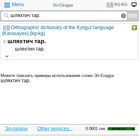
Menu
KG-KG
Эл-Сөздүк
Orthographic dictionary of the Kyrgyz language
(Karasayev) (kg-kg)
шляхтич тар.
шляхтич тар.
Можете поискать примеры использование слово Эл-Создук:
шляхтич тар.
Эл-сөздүк
Other services...
0.0601 сек.