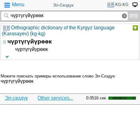
Menu
KG-KG
Эл-Сөздүк
Orthographic dictionary of the Kyrgyz language
(Karasayev) (kg-kg)
чүртүгүйүрөөк
чүртүгүйүрөөк
Можете поискать примеры использование слово Эл-Создук:
чүртүгүйүрөөк
Эл-сөздүк
Other services...
0.0516 сек.