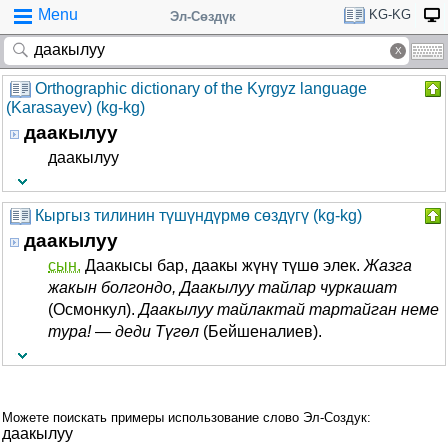
Menu
KG-KG
Эл-Сөздүк
Orthographic dictionary of the Kyrgyz language
(Karasayev) (kg-kg)
даакылуу
даакылуу
Кыргыз тилинин түшүндүрмө сөздүгү (kg-kg)
даакылуу
сын.
Даакысы бар, даакы жүнү түшө элек.
Жазга
жакын болгондо, Даакылуу тайлар чуркашат
(Осмонкул).
Даакылуу тайлактай тартайган неме
тура!
—
деди Түгөл
(Бейшеналиев).
Можете поискать примеры использование слово Эл-Создук:
даакылуу