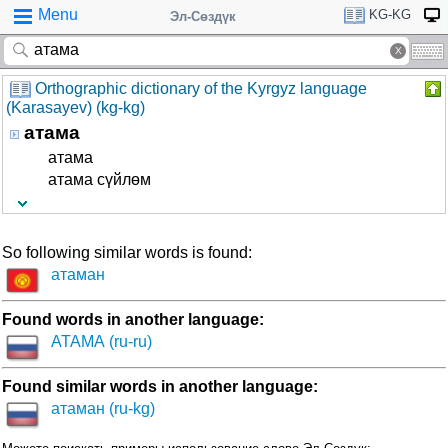
Menu
KG-KG
Эл-Сөздүк
Orthographic dictionary of the Kyrgyz language
(Karasayev) (kg-kg)
атама
атама
атама сүйлөм
So following similar words is found:
атаман
Found words in another language:
АТАМА (ru-ru)
Found similar words in another language:
атаман (ru-kg)