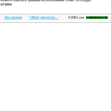
Можете поискать примеры использование слово Эл-Создук:
атама
Эл-сөздүк
Other services...
0.0451 сек.