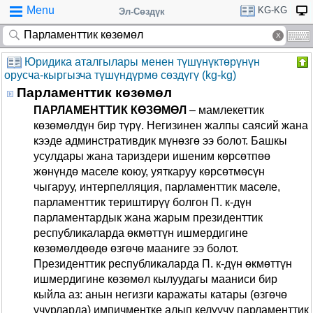
Menu
KG-KG
Эл-Сөздүк
Юридика аталгылары менен түшүнүктөрүнүн
орусча-кыргызча түшүндүрмө сөздүгү (kg-kg)
Парламенттик көзөмөл
ПАРЛАМЕНТТИК КӨЗӨМӨЛ
– мамлекеттик
көзөмөлдүн бир түрү. Негизинен жалпы саясий жана
кээде админстративдик мүнөзгө ээ болот. Башкы
усулдары жана тариздери ишеним көрсөтпөө
жөнүндө маселе коюу, уяткаруу көрсөтмөсүн
чыгаруу, интерпелляция, парламенттик маселе,
парламенттик териштирүү болгон П. к-дүн
парламентардык жана жарым президенттик
республикаларда өкмөттүн ишмердигине
көзөмөлдөөдө өзгөчө мааниге ээ болот.
Президенттик республикаларда П. к-дүн өкмөттүн
ишмердигине көзөмөл кылуудагы мааниси бир
кыйла аз: анын негизги каражаты катары (өзгөчө
учурларда) импичментке алып келүүчү парламенттик