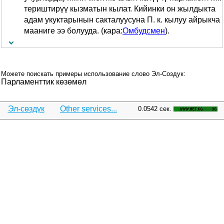
териштирүү кызматын кылат. Кийинки он жылдыкта
адам укуктарынын сакталуусуна П. к. кылуу айрыкча
мааниге ээ болууда. (кара:
Омбудсмен
).
Можете поискать примеры использование слово Эл-Создук:
Парламенттик көзөмөл
Эл-сөздүк
Other services...
0.0542 сек.