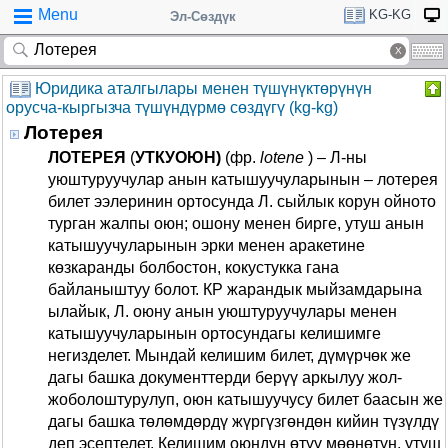
Menu
KG-KG
Эл-Сөздүк
Юридика аталгылары менен түшүнүктөрүнүн
орусча-кыргызча түшүндүрмө сөздүгү (kg-kg)
Лотерея
ЛОТЕРЕЯ
(
УТКУОЮН)
(фр.
lotene
) – Л-ны
уюштуруучулар анын катышуучуларынын – лотерея
билет ээлеринин ортосунда Л. сыйлык корун ойното
турган жалпы оюн; ошону менен бирге, утуш анын
катышуучуларынын эрки менен аракетине
көзкаранды болбостон, кокустукка гана
байланыштуу болот. КР жарандык мыйзамдарына
ылайык, Л. оюну анын уюштуруучулары менен
катышуучуларынын ортосундагы келишимге
негизделет. Мындай келишим билет, дүмүрчөк же
дагы башка документтерди берүү аркылуу жол-
жоболоштурулуп, оюн катышуучусу билет баасын же
дагы башка төлөмдөрдү жүргүзгөндөн кийин түзүлдү
деп эсептелет. Келишим оюндун өтүү мөөнөтүн, утуш