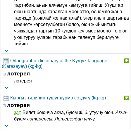
тартибин, анын өлчөмүн камтууга тийиш. Утуштар
оюн шартында каралган мөөнөттө, өлчөмдө жана
таризде (акчалай же накталай), эгер анын шартында
мөөнөтү көрсөтүлбөгөн болсо, оюн жыйынтыгы
чыккандан тартып 10 күндөн кеч эмес мөөнөттө оюн
уюштуруучулары тарабынан төлөнүп берилүүгө
тийиш.
Orthographic dictionary of the Kyrgyz language
(Karasayev) (kg-kg)
лотерея
лотерея
Кыргыз тилинин түшүндүрмө сөздүгү (kg-kg)
лотерея
зат.
Билет боюнча акча, буюм ж. б. утуучу оюн.
Акча-
буюм лотереясы. Лотереядан утуу.