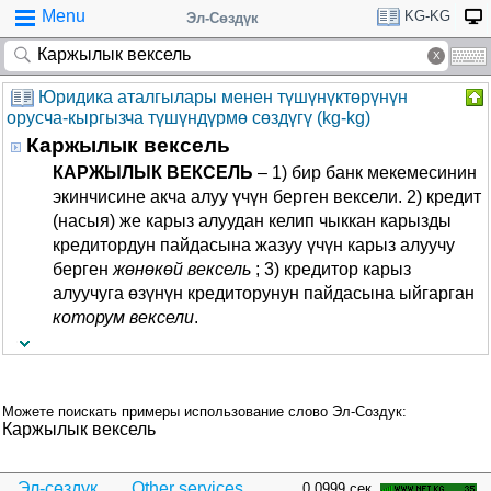
Menu
KG-KG
Эл-Сөздүк
Юридика аталгылары менен түшүнүктөрүнүн
орусча-кыргызча түшүндүрмө сөздүгү (kg-kg)
Каржылык вексель
КАРЖЫЛЫК ВЕКСЕЛЬ
– 1) бир банк мекемесинин
экинчисине акча алуу үчүн берген вексели. 2) кредит
(насыя) же карыз алуудан келип чыккан карызды
кредитордун пайдасына жазуу үчүн карыз алуучу
берген
жөнөкөй вексель
; 3) кредитор карыз
алуучуга өзүнүн кредиторунун пайдасына ыйгарган
которум вексели
.
Можете поискать примеры использование слово Эл-Создук:
Каржылык вексель
Эл-сөздүк
Other services...
0.0999 сек.