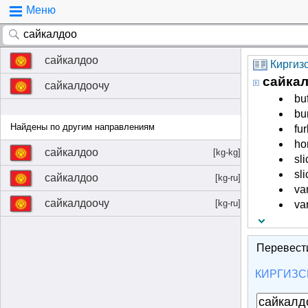
Меню
сайкалдоо
Киргиз
сайка
сайкалдоочу
buf
bu
Найдены по другим направлениям
fu
ho
сайкалдоо
[kg-kg]
sl
sli
сайкалдоо
[kg-ru]
va
сайкалдоочу
[kg-ru]
va
Перевест
КИРГИЗС