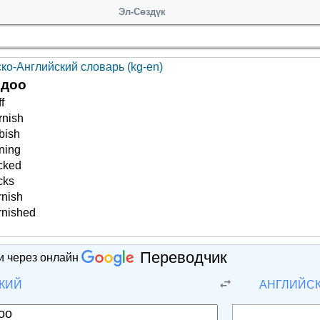
Эл-Сөздүк
ско-Английский словарь (kg-en)
лдоо
f
rnish
rbish
ning
icked
cks
rnish
rnished
Переводчик
и через онлайн
КИЙ
АНГЛИЙС