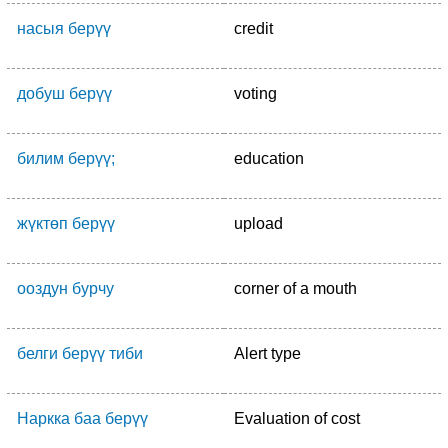
насыя берүү
credit
добуш берүү
voting
билим берүү;
education
жүктөп берүү
upload
ооздун бурчу
corner of a mouth
белги берүү тиби
Alert type
Наркка баа берүү
Evaluation of cost