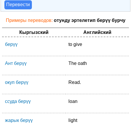
Перевести
Примеры переводов:
отунду эртелетип берүү бурчу
Кыргызский
Английский
берүү
to give
Ант берүү
The oath
окуп берүү
Read.
ссуда берүү
loan
жарык берүү
light