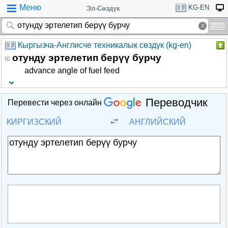
Меню
KG-EN
Эл-Сөздүк
Кыргызча-Англисче техникалык сөздүк (kg-en)
отунду эртелетип берүү бурчу
advance angle of fuel feed
Переводчик
Перевести через онлайн
КИРГИЗСКИЙ
АНГЛИЙСКИЙ