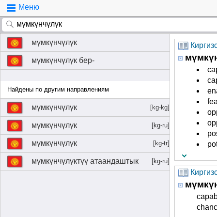
Меню
мүмкүнчүлүк
Киргиз
мүмкү
мүмкүнчүлүк бер-
ca
ca
Найдены по другим направлениям
en
fea
мүмкүнчүлүк
[kg-kg]
op
op
мүмкүнчүлүк
[kg-ru]
pos
мүмкүнчүлүк
[kg-tr]
pot
мүмкүнчүлүктүү атаандаштык
[kg-ru]
Киргизс
мүмкү
capab
chan