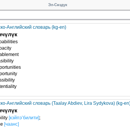
Эл-Сөздүк
ско-Английский словарь (kg-en)
нчүлүк
pabilities
pacity
ablement
sibility
portunities
portunity
sibility
entiality
ко-Английский словарь (Taalay Abdiev, Lira Sydykova) (kg-en
нчүлүк
ility
[кэйпэ’билити]
;
ce
[чаанс]