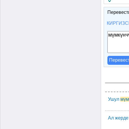
Перевест
КИРГИЗС
Перевес
Ушул
мүм
Ал жерде