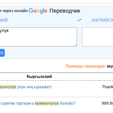
Переводчик
и через онлайн
КИЙ
АНГЛИЙС
ти
Примеры переводов:
мү
Кыргызский
күнчүлүк
үчүн чоң ырахмат!
Thank 
 сүрөткө тартканга
мүмкүнчүлүк
болобу?
Will t