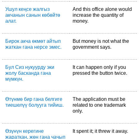
Ушул кеңсе жалгыз
And this office alone would
акчанын санын көбөйтө
increase the quantity of
алат.
money.
Бирок акча өкмөт айтып
But money is not what the
жаткан гана нерсе эмес.
government says.
Бул Сиз нукуурду эки
It can happen only if you
жолу басканда гана
pressed the button twice.
мүмкүн.
Өтүнмө бир гана белгиге
The application must be
тиешелүү болууга тийиш.
related to one trademark
only.
Өзүнүн керегине
It spent it; it threw it away.
жараткан, жөн гана чачып