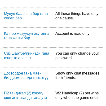
Мунун баарына бир гана
All these things have only
себеп бар.
one cause.
Каттоо жазуусун окуганга
Account is read only
гана жетки бар
Сиз шартбелгиңизди гана
You can only change your
өзгөртө аласыз.
password.
Достордон гана маек
Show only chat messages
билдирмелерди көрсөтүү.
from friends.
П2 гандикап (2) коюму
W2 Handicap (2) bet wins
оюн аяктаганда гана утат
only when the game ends