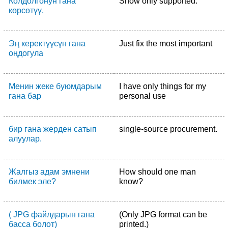
Колдолгонун гана
Show only supported.
көрсөтүү.
Эң керектүүсүн гана
Just fix the most important
оңдогула
Менин жеке буюмдарым
I have only things for my
гана бар
personal use
бир гана жерден сатып
single-source procurement.
алуулар.
Жалгыз адам эмнени
How should one man
билмек эле?
know?
( JPG файлдарын гана
(Only JPG format can be
басса болот)
printed.)