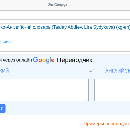
Эл-Сөздүк
ко-Английский словарь (Taalay Abdiev, Lira Sydykova) (kg-en
e
[зиис]
Переводчик
и через онлайн
КИЙ
АНГЛИЙС
ти
Примеры переводов