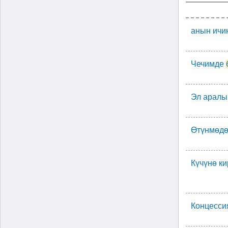
анын ичи
Чечимде
Эл аралы
Өтүнмөд
Күчүнө к
Концесси