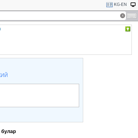
KG-EN
)
КИЙ
:
булар