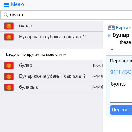
Меню
булар
Киргизс
булар
Булар канча убакыт сакталат?
thes
Найдены по другим направлениям
Перевест
булар
[kg-tr]
КИРГИЗС
Булар канча убакыт сакталат?
[kg-ru]
буларык
[kg-ru]
Перевес