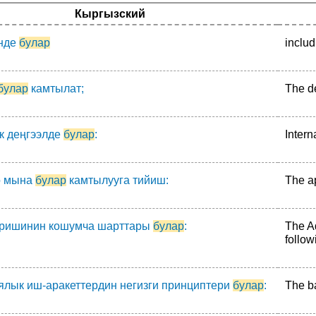
Кыргызский
нде
булар
includ
булар
камтылат;
The de
к деңгээлде
булар
:
Intern
ө мына
булар
камтылууга тийиш:
The ap
иришинин кошумча шарттары
булар
:
The Ad
follow
ялык иш-аракеттердин негизги принциптери
булар
:
The ba