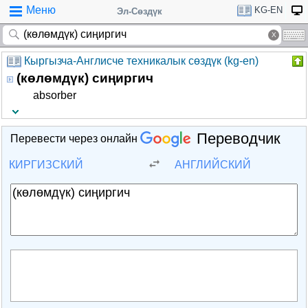
Меню
KG-EN
Эл-Сөздүк
Кыргызча-Англисче техникалык сөздүк (kg-en)
(көлөмдүк) сиңиргич
absorber
Переводчик
Перевести через онлайн
КИРГИЗСКИЙ
АНГЛИЙСКИЙ