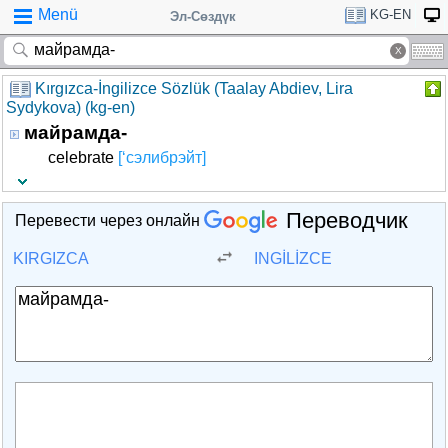
Menü
KG-EN
Эл-Сөздүк
Kırgızca-İngilizce Sözlük (Taalay Abdiev, Lira
Sydykova) (kg-en)
майрамда-
celebrate
[‘сэлибрэйт]
Переводчик
Перевести через онлайн
KIRGIZCA
INGILIZCE