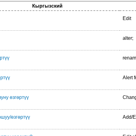
Кыргызский
Edit
alter;
ртүү
rena
өртүү
Alert 
уну өзгөртүү
Chang
ошуу/өзгөртүү
Add/Ed