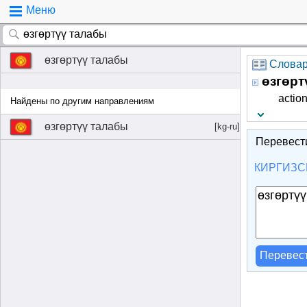
Меню
өзгөртүү талабы
Словар
өзгөрт
actio
Найдены по другим направлениям
өзгөртүү талабы
[kg-ru]
Перевест
КИРГИЗС
Перевес