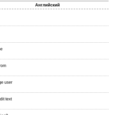
Английский
me
from
e user
it text