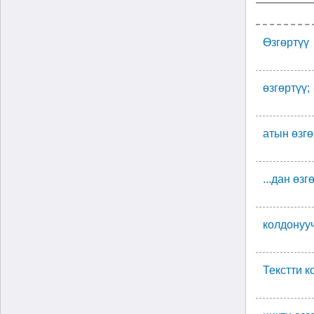
Өзгөртүү
өзгөртүү;
атын өзгө
...дан өзг
колдонууч
Текстти к