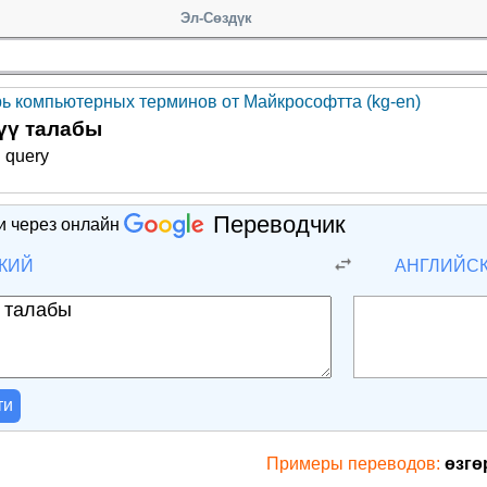
Эл-Сөздүк
ь компьютерных терминов от Майкрософтта (kg-en)
үү талабы
n query
Переводчик
и через онлайн
КИЙ
АНГЛИЙС
ти
Примеры переводов:
өзгө