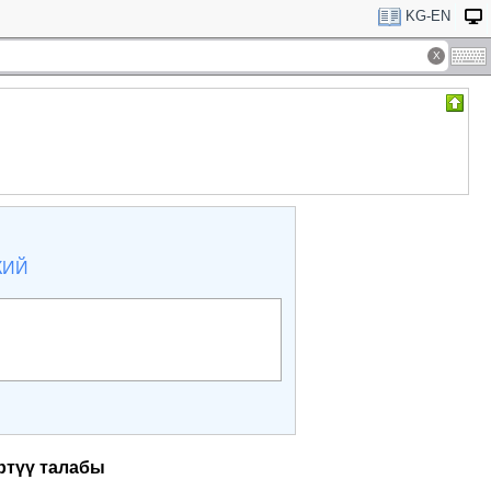
KG-EN
КИЙ
ртүү талабы