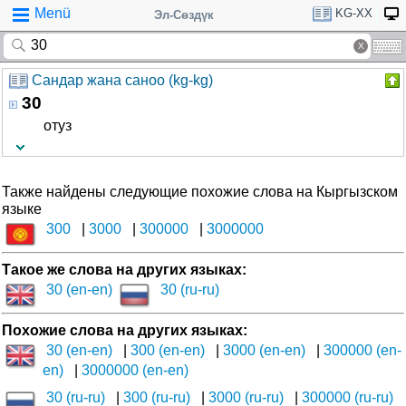
Menü
KG-XX
Эл-Сөздүк
Сандар жана саноо (kg-kg)
30
отуз
Также найдены следующие похожие слова на Кыргызском
языке
300
3000
300000
3000000
Такое же слова на других языках:
30 (en-en)
30 (ru-ru)
Похожие слова на других языках:
30 (en-en)
300 (en-en)
3000 (en-en)
300000 (en-
en)
3000000 (en-en)
30 (ru-ru)
300 (ru-ru)
3000 (ru-ru)
300000 (ru-ru)