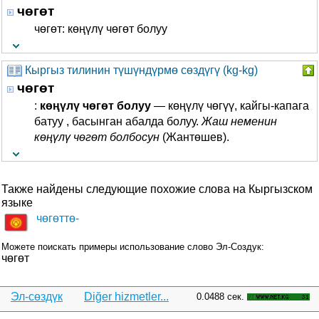
чөгөт
чөгөт: көңүлү чөгөт болуу
Кыргыз тилинин түшүндүрмө сөздүгү (kg-kg)
чөгөт
:
көңүлү
чөгөт
болуу
— көңүлү чөгүү, кайгы-капага
батуу , басынган абалда болуу.
Жаш неменин
көңүлү чөгөт болбосун
(Жантөшев).
Также найдены следующие похожие слова на Кыргызском
языке
чөгөттө-
Можете поискать примеры использование слово Эл-Создук:
чөгөт
Эл-сөздүк
Diğer hizmetler...
0.0488 сек.