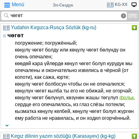
Menü
KG-XX
Эл-Сөздүк
Yudahin Kırgızca-Rusça Sözlük (kg-ru)
чөгөт
погружение; погружённый;
көңүлү чөгөт болду или көңүлү чөгөт бөлүндү он
очень опечален;
көөдөй кара үйлөрдө көңүл чөгөт болуп курудук мы
опечалены и окончательно извелись в чёрной (от
копоти), как сажа, юрте;
көңүлү чөгөт болбосун чтобы он не опечалился;
көңүлүн чөгөт кылба ты его не обижай, не огорчай;
көңүлү чөгөт бөлүнүп, көзүнөн жашы төгүлүп
фольк.
сердце его опечалилось, из глаз слёзы потекли;
кызматка көңүлү келбей, көңүлү чөгөт болуп жүргөн
ему работа не нравилась, и он ходил огорчённый.
Kırgız dilinin yazım sözlüğü (Karasayev) (kg-kg)