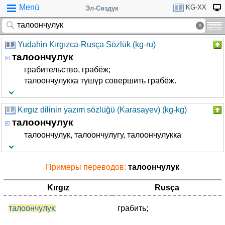
Menü
KG-XX
Эл-Сөздүк
Yudahin Kırgızca-Rusça Sözlük (kg-ru)
талоончулук
грабительство, грабёж;
талоончулукка түшүр совершить грабёж.
Kırgız dilinin yazım sözlüğü (Karasayev) (kg-kg)
талоончулук
талоончулук, талоончулугу, талоончулукка
Примеры переводов:
талоончулук
Kırgız
Rusça
талоончулук
;
грабить;