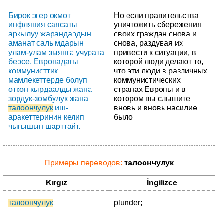
Бирок эгер өкмөт
Но если правительства
инфляция саясаты
уничтожить сбережения
аркылуу жарандардын
своих граждан снова и
аманат салымдарын
снова, раздувая их
улам-улам зыянга учурата
привести к ситуации, в
берсе, Европадагы
которой люди делают то,
коммунисттик
что эти люди в различных
мамлекеттерде болуп
коммунистических
өткөн кырдаалды жана
странах Европы и в
зордук-зомбулук жана
котором вы слышите
талоончулук
иш-
вновь и вновь насилие
аракеттеринин келип
было
чыгышын шарттайт.
Примеры переводов:
талоончулук
Kırgız
İngilizce
талоончулук
;
plunder;