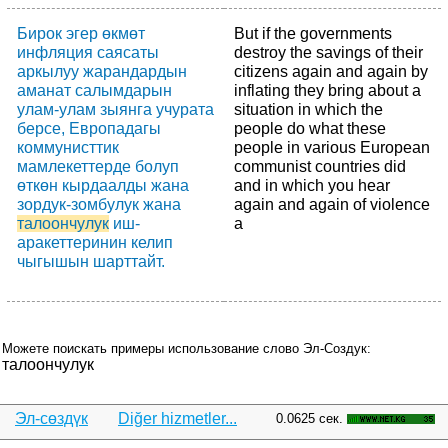
Бирок эгер өкмөт
But if the governments
инфляция саясаты
destroy the savings of their
аркылуу жарандардын
citizens again and again by
аманат салымдарын
inflating they bring about a
улам-улам зыянга учурата
situation in which the
берсе, Европадагы
people do what these
коммунисттик
people in various European
мамлекеттерде болуп
communist countries did
өткөн кырдаалды жана
and in which you hear
зордук-зомбулук жана
again and again of violence
талоончулук
иш-
a
аракеттеринин келип
чыгышын шарттайт.
Можете поискать примеры использование слово Эл-Создук:
талоончулук
Эл-сөздүк
Diğer hizmetler...
0.0625 сек.