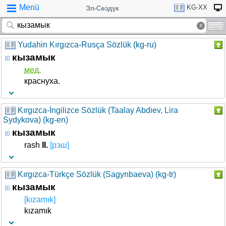
Menü
KG-XX
Эл-Сөздүк
Yudahin Kırgızca-Rusça Sözlük (kg-ru)
кызамык
мед.
краснуха.
Kırgızca-İngilizce Sözlük (Taalay Abdiev, Lira
Sydykova) (kg-en)
кызамык
rash
II.
[рэш]
Kırgızca-Türkçe Sözlük (Sagynbaeva) (kg-tr)
кызамык
[kızamık]
kızamık