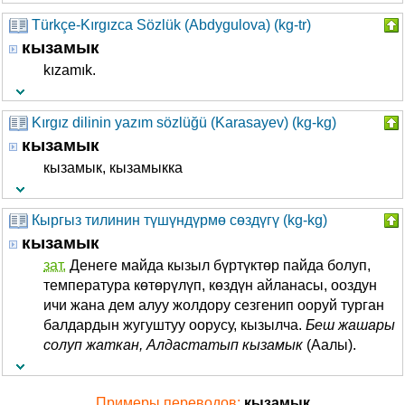
Türkçe-Kırgızca Sözlük (Abdygulova) (kg-tr)
кызамык
kızamık.
Kırgız dilinin yazım sözlüğü (Karasayev) (kg-kg)
кызамык
кызамык, кызамыкка
Кыргыз тилинин түшүндүрмө сөздүгү (kg-kg)
кызамык
зат.
Денеге майда кызыл бүртүктөр пайда болуп,
температура көтөрүлүп, көздүн айланасы, ооздун
ичи жана дем алуу жолдору сезгенип ооруй турган
балдардын жугуштуу оорусу, кызылча.
Беш жашары
солуп жаткан, Алдастатып кызамык
(Аалы).
Примеры переводов:
кызамык