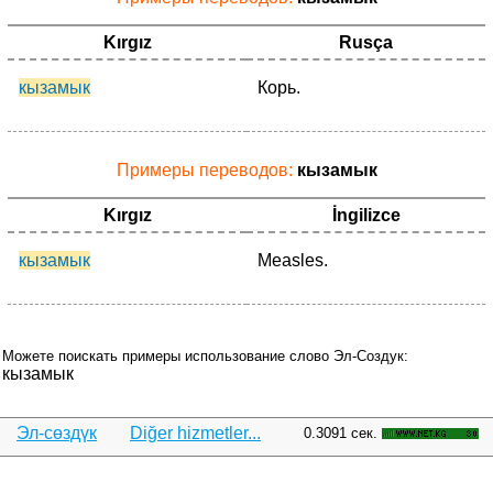
Kırgız
Rusça
кызамык
Корь.
Примеры переводов:
кызамык
Kırgız
İngilizce
кызамык
Measles.
Можете поискать примеры использование слово Эл-Создук:
кызамык
Эл-сөздүк
Diğer hizmetler...
0.3091 сек.